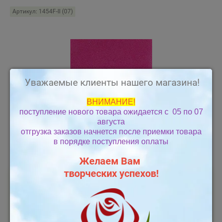
Артикул:
1454F-II (07)
Уважаемые клиенты нашего магазина!
ВНИМАНИЕ!
поступление нового товара ожидается с 05 по 07
августа
отгрузка заказов начнется
после приемки товара
в порядке поступления оплаты
Желаем Вам
творческих успехов!
(0 голосов)
69
руб.
−
+
Кол-во: