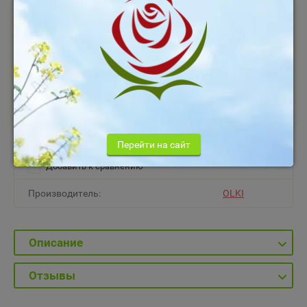
(0 голосов)
299
руб.
−
+
Кол-во:
В корзину
Перейти на сайт
Добавить к сравнению
Производитель:
OLKI
Описание
Отзывы